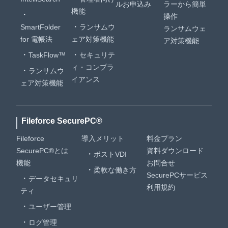
ルお申込み
ラーから簡単
機能
操作
SmartFolder
ランサムウ
ランサムウェ
for 電帳法
ェア対策機能
ア対策機能
TaskFlow™
セキュリテ
ィ・コンプラ
ランサムウ
イアンス
ェア対策機能
Fileforce SecurePC®
Fileforce
導入メリット
料金プラン
SecurePC®とは
資料ダウンロード
ポストVDI
機能
お問合せ
柔軟な働き方
SecurePCサービス
データセキュリ
利用規約
ティ
ユーザー管理
ログ管理