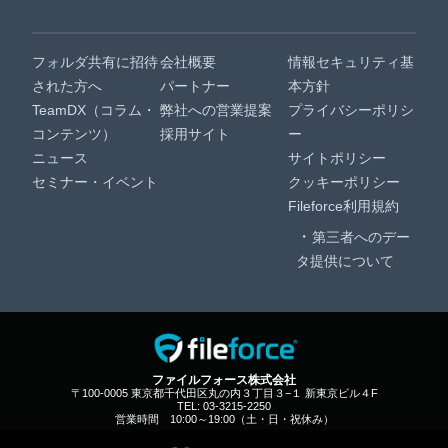
フォルダ共有に招待
会社概要
情報セキュリティ基
された方へ
パートナー
本方針
TeamDX（コラム・
弊社への営業提案
プライバシーポリシ
コンテンツ）
採用サイト
ー
ニュース
サイトポリシー
セミナー・イベント
クッキーポリシー
Fileforce利用規約
第三者へのデー
タ提供について
ファイルフォース株式会社
〒100-0005 東京都千代田区丸の内３丁目３−１ 新東京ビル４F
TEL: 03-3215-2250
営業時間 10:00～19:00（土・日・祝休み）