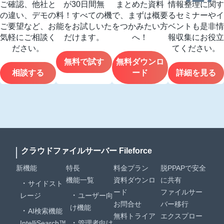
ご確認、他社と
が30日間無
まとめた資料
情報整理に関す
の違い、デモの
料！すべての機
で、まずは概要
るセミナーやイ
ご要望など、お
能をお試しいた
をつかみたい方
ベントも是非情
気軽にご相談く
だけます。
へ！
報収集にお役立
ださい。
てください。
無料で試す
無料ダウンロ
相談する
ード
詳細を見る
クラウドファイルサーバー Fileforce
新機能
特長
料金プラン
脱PPAPで安全
機能一覧
資料ダウンロ
に共有
サイドスト
ード
ファイルサー
レージ
ユーザー向
お問合せ
バー移行
け機能
AI検索機能
無料トライア
エクスプロー
IntelliSearch™
管理者向け