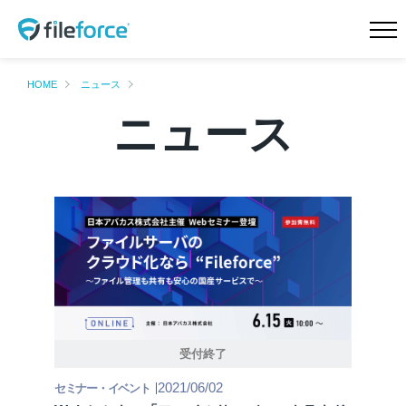
HOME
新機能 サイドストレージ
HOME
ニュース
ニュース
新機能 Intellisearch™
新機能 SmartFolder™ for
電帳法
新機能 TaskFlow™
新機能 ランサムウェア対
策
特長
機能一覧
料金プラン
導入事例
会社概要
ニュース
受付終了
Teamd DX
お問合せ
2021/06/02
セミナー・イベント
無料トライアル
資料請求