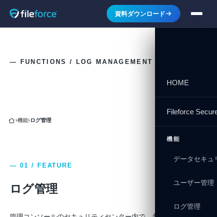
資料ダウンロード
— FUNCTIONS / LOG MANAGEMENT
ログ管理
HOME
Fileforce Se
›
機能
›
ログ管理
機能
データセキュ
— 01 / FEATURE
ユーザー管理
ログ管理
ログ管理
管理コンソールのセキュリティセンター内で、各種関連ログを管