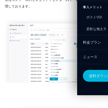
理しております。
導入メリット
ポストVDI
柔軟な働き方
料金プラン
ニュース
資料ダウン