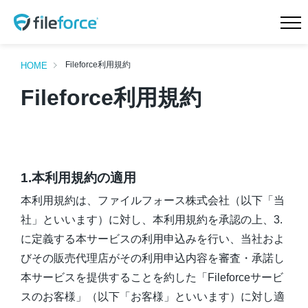
HOME
新機能 サイドストレージ
Fileforce利用規約
HOME
Fileforce利用規約
新機能 Intellisearch™
新機能 SmartFolder™ for
電帳法
新機能 TaskFlow™
新機能 ランサムウェア対
策
1.本利用規約の適用
特長
機能一覧
本利用規約は、ファイルフォース株式会社（以下「当
料金プラン
導入事例
社」といいます）に対し、本利用規約を承認の上、3.
に定義する本サービスの利用申込みを行い、当社およ
会社概要
ニュース
びその販売代理店がその利用申込内容を審査・承諾し
Teamd DX
お問合せ
本サービスを提供することを約した「Fileforceサービ
スのお客様」（以下「お客様」といいます）に対し適
無料トライアル
資料請求