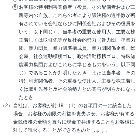
お客様の特別利害関係者（役員、その配偶者および二
親等内の血族、これらの者により議決権の過半数が所
有されている会社ならびに関係会社およびその役員を
いう。以下同じ）、当事者の重要な使用人、主要な株
主若しくは取引先等が反社会的勢力（暴力団、準暴力
団、暴力団員、暴力団準構成員、暴力団関係企業、総
会屋、社会運動標榜ゴロ、政治活動標榜ゴロ、特殊知
能暴力集団およびこれらに準じるものをいう。以下同
じ）であることが判明したとき、または当事者、その
特別利害関係者、その重要な使用人、主要な株主若し
くは取引先等と反社会的勢力との関与が明らかになっ
たとき
当社は、お客様が前 19. （1）の各項目の一に該当した
場合、お客様の期限の利益を喪失させ、お客様が有する
金銭債務の全額を直ちに現金で弁済することをお客様に
対して請求することができるものとします。