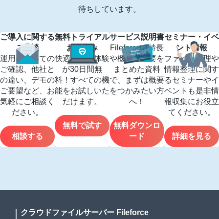
待ちしています。
ご導入に関する
無料トライアル
サービス説明書
セミナー・イベ
ご相談
お申込み
Fileforceの特長
ント情報
運用についての
快適な操作体験
や機能の概要を
ファイル管理や
ご確認、他社と
が30日間無
まとめた資料
情報整理に関す
の違い、デモの
料！すべての機
で、まずは概要
るセミナーやイ
ご要望など、お
能をお試しいた
をつかみたい方
ベントも是非情
気軽にご相談く
だけます。
へ！
報収集にお役立
ださい。
てください。
無料で試す
無料ダウンロ
相談する
ード
詳細を見る
クラウドファイルサーバー Fileforce