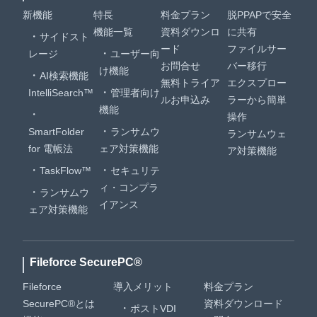
新機能
特長
料金プラン
脱PPAPで安全
機能一覧
資料ダウンロ
に共有
サイドスト
ード
ファイルサー
レージ
ユーザー向
お問合せ
バー移行
け機能
AI検索機能
無料トライア
エクスプロー
IntelliSearch™
管理者向け
ルお申込み
ラーから簡単
機能
操作
SmartFolder
ランサムウ
ランサムウェ
for 電帳法
ェア対策機能
ア対策機能
TaskFlow™
セキュリテ
ィ・コンプラ
ランサムウ
イアンス
ェア対策機能
Fileforce SecurePC®
Fileforce
導入メリット
料金プラン
SecurePC®とは
資料ダウンロード
ポストVDI