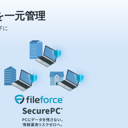
を一元管理
下に