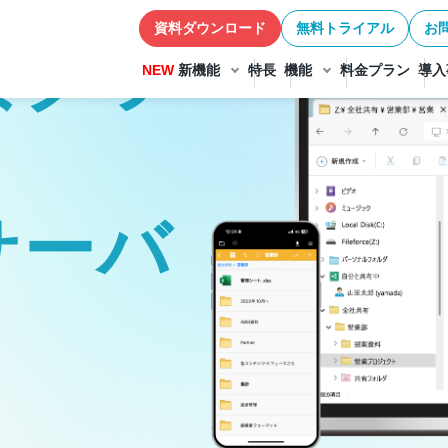
資料ダウンロード
無料トライアル
お
なクラ
NEW
新機能
特長
機能
料金プラン
導入
サーバ