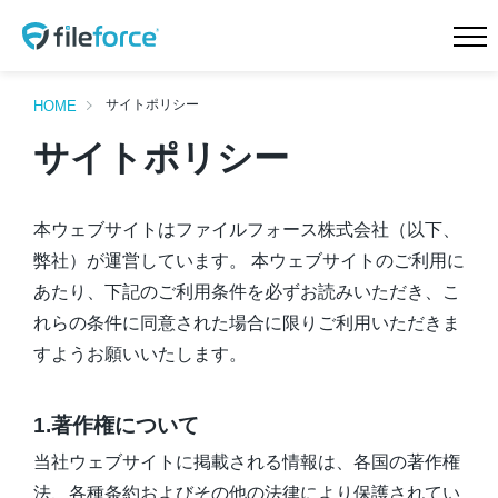
HOME
新機能 サイドストレージ
サイトポリシー
HOME
サイトポリシー
新機能 Intellisearch™
新機能 SmartFolder™ for
電帳法
新機能 TaskFlow™
新機能 ランサムウェア対
本ウェブサイトはファイルフォース株式会社（以下、
策
弊社）が運営しています。 本ウェブサイトのご利用に
特長
機能一覧
あたり、下記のご利用条件を必ずお読みいただき、こ
れらの条件に同意された場合に限りご利用いただきま
料金プラン
導入事例
すようお願いいたします。
会社概要
ニュース
1.著作権について
Teamd DX
お問合せ
当社ウェブサイトに掲載される情報は、各国の著作権
無料トライアル
資料請求
法、各種条約およびその他の法律により保護されてい