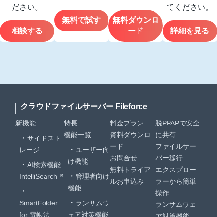
ださい。
てください。
無料で試す
無料ダウンロ
相談する
ード
詳細を見る
クラウドファイルサーバー Fileforce
新機能
特長
料金プラン
脱PPAPで安全
機能一覧
資料ダウンロ
に共有
サイドスト
ード
ファイルサー
レージ
ユーザー向
お問合せ
バー移行
け機能
AI検索機能
無料トライア
エクスプロー
IntelliSearch™
管理者向け
ルお申込み
ラーから簡単
機能
操作
SmartFolder
ランサムウ
ランサムウェ
for 電帳法
ェア対策機能
ア対策機能