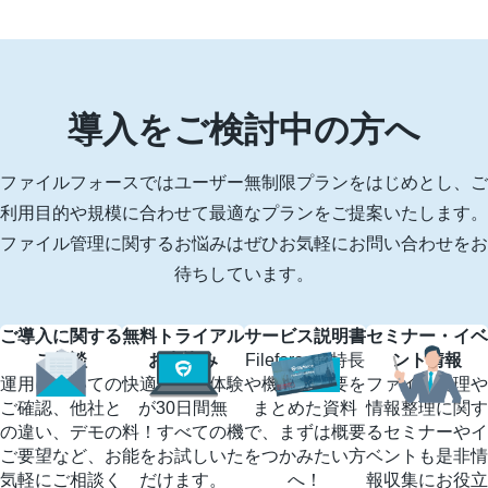
導入をご検討中の方へ
ファイルフォースではユーザー無制限プランをはじめとし、ご
利用目的や規模に合わせて最適なプランをご提案いたします。
ファイル管理に関するお悩みはぜひお気軽にお問い合わせをお
待ちしています。
ご導入に関する
無料トライアル
サービス説明書
セミナー・イベ
ご相談
お申込み
Fileforceの特長
ント情報
運用についての
快適な操作体験
や機能の概要を
ファイル管理や
ご確認、他社と
が30日間無
まとめた資料
情報整理に関す
の違い、デモの
料！すべての機
で、まずは概要
るセミナーやイ
ご要望など、お
能をお試しいた
をつかみたい方
ベントも是非情
気軽にご相談く
だけます。
へ！
報収集にお役立