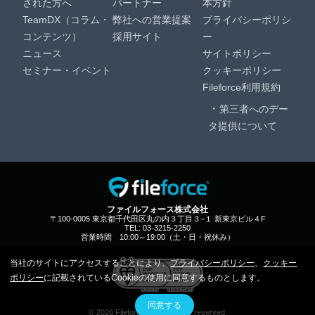
された方へ
パートナー
本方針
TeamDX（コラム・
弊社への営業提案
プライバシーポリシ
コンテンツ）
採用サイト
ー
ニュース
サイトポリシー
セミナー・イベント
クッキーポリシー
Fileforce利用規約
第三者へのデー
タ提供について
ファイルフォース株式会社
〒100-0005 東京都千代田区丸の内３丁目３−１ 新東京ビル４F
TEL: 03-3215-2250
営業時間 10:00～19:00（土・日・祝休み）
当社のサイトにアクセスすることにより、
プライバシーポリシー
、
クッキー
ポリシー
に記載されているCookieの使用に同意するものとします。
同意する
© 2026 Fileforce, Inc. All rights reserved.