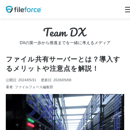
HOME
新機能 サイドストレージ
新機能 Intellisearch™
新機能 SmartFolder™ for
DXの第一歩から推進までを一緒に考えるメディア
電帳法
新機能 TaskFlow™
新機能 ランサムウェア対
ファイル共有サーバーとは？導入す
策
るメリットや注意点を解説！
特長
機能一覧
公開日:
2024/05/31
更新日:
2026/05/08
著者:
ファイルフォース編集部
料金プラン
導入事例
会社概要
ニュース
Teamd DX
お問合せ
無料トライアル
資料請求