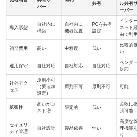
共有
ル共有
バー
ーバー
インタ
自社内に
自社内に
PCを共有
導入形態
ネット
構築
機器設置
設定
由で利
比較的
初期費用
高い
中程度
低い
い
ベンダ
運用保守
自社対応
自社対応
自社対応
対応
原則不可
社外アク
（要追加
原則不可
原則不可
可能
セス
設定）
高いがコ
柔軟に
拡張性
限定的
低い
スト増
張可能
高度な
セキュリ
自社設計
製品依存
弱い
理機能
ティ管理
り