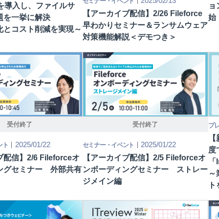
2025/02/13
セミナー・イベント
rceを導入し、ファイルサ
ョ
【アーカイブ配信】2/26 Fileforce
題を一挙に解決
始
早わかりセミナー＆ランサムウェア
化とコスト削減を実現～
対策機能解説＜デモつき＞
受付終了
受付終了
プ
【
2025/01/22
2025/01/22
ント
セミナー・イベント
度
】2/6 Fileforceオ
【アーカイブ配信】2/5 Fileforceオ
「I
ングセミナー 外部共有
ンボーディングセミナー ストレー
～
ジメイン編
ト