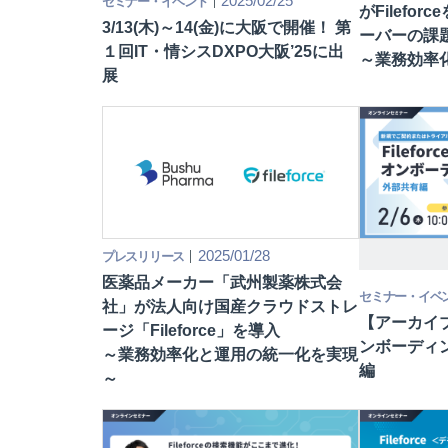
2025/02/25
セミナー・イベント
がFilefo
3/13(木)～14(金)に大阪で開催！ 第
ーバーの課
１回IT・情シスDXPO大阪’25に出
～業務効率
展
2025/01/28
プレスリリース
医薬品メーカー「武州製薬株式会
セミナー・イベ
社」が法人向け国産クラウドストレ
【アーカイブ配信
ージ「Fileforce」を導入
ンボーディ
～業務効率化と運用の統一化を実現
編
～