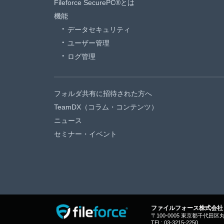
Fileforce SecurePC®とは
機能
データセキュリティ
ユーザー管理
ログ管理
フォルダ共有に招待された方へ
TeamDX（コラム・コンテンツ）
ニュース
セミナー・イベント
ファイルフォース株式会社
〒100-0005 東京都千代田
TEL: 03-3215-2250