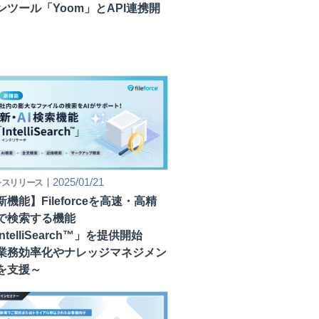
ンツール「Yoom」とAPI連携開
2025/01/21
レスリリース
新機能】Fileforceを高速・高精
で検索する機能
ntelliSearch™」を提供開始
業務効率化やナレッジマネジメン
を支援～