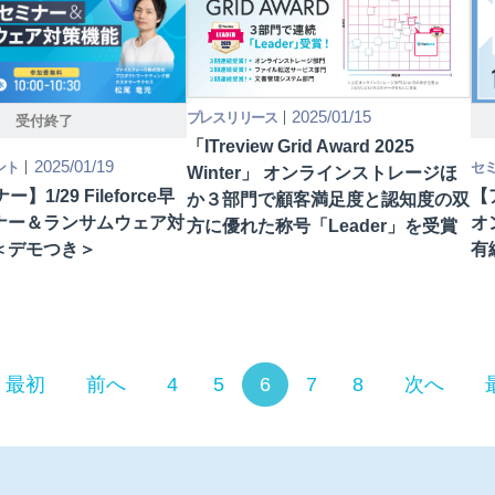
2025/01/15
プレスリリース
受付終了
「ITreview Grid Award 2025
2025/01/19
ント
セ
Winter」 オンラインストレージほ
】1/29 Fileforce早
【ア
か３部門で顧客満足度と認知度の双
ナー＆ランサムウェア対
オ
方に優れた称号「Leader」を受賞
＜デモつき＞
有
最初
前へ
4
5
6
7
8
次へ