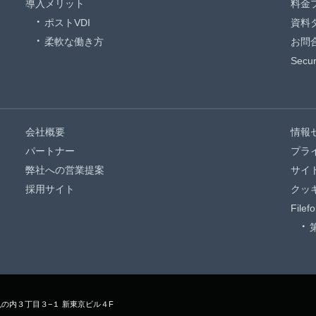
導入メリット
料金
ポストVDI
資料
柔軟な働き方
お問
Sec
会社概要
情報
パートナー
プラ
弊社への営業提案
サイ
採用サイト
クッ
File
区丸の内３丁目３−１ 新東京ビル４F