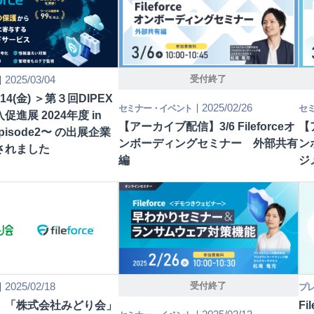
2025/03/04
受付終了
～14(金) ＞第３回DIPEX
2025/02/26
セミナー・イベント
セ
進展 2024年度 in
【アーカイブ配信】3/6 Fileforceオ
【
episode2〜 の出展企業
ンボーディングセミナー 外部共有
ン
されました
編
ジ
2025/02/18
受付終了
プ
】「株式会社みどり会」
F