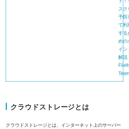
ド！
スク
予防
て利
する
めの
イン
解説 
Filef
Tea
クラウドストレージとは
クラウドストレージとは、インターネット上のサーバー