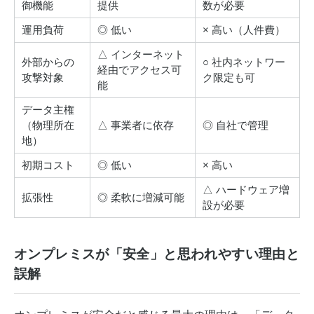
御機能
提供
数が必要
運用負荷
◎ 低い
× 高い（人件費）
△ インターネット
外部からの
○ 社内ネットワー
経由でアクセス可
攻撃対象
ク限定も可
能
データ主権
（物理所在
△ 事業者に依存
◎ 自社で管理
地）
初期コスト
◎ 低い
× 高い
△ ハードウェア増
拡張性
◎ 柔軟に増減可能
設が必要
オンプレミスが「安全」と思われやすい理由と
誤解