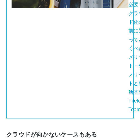
必要
クラ
ド化
前に
って
くべ
メリ
ト・
メリ
トと
断基準
Filef
Tea
クラウドが向かないケースもある