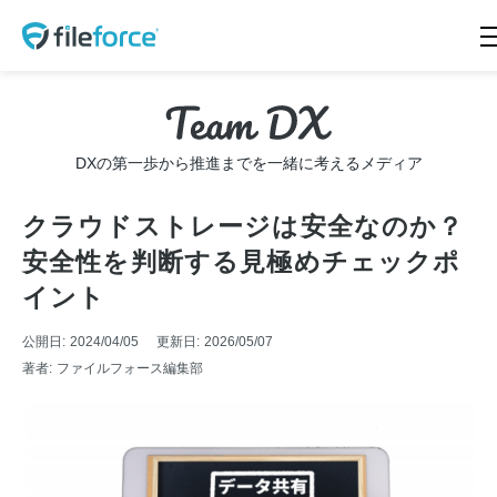
HOME
新機能 サイドストレージ
新機能 Intellisearch™
新機能 SmartFolder™ for
DXの第一歩から推進までを一緒に考えるメディア
電帳法
新機能 TaskFlow™
新機能 ランサムウェア対
クラウドストレージは安全なのか？
策
安全性を判断する見極めチェックポ
特長
機能一覧
イント
料金プラン
導入事例
公開日:
2024/04/05
更新日:
2026/05/07
著者:
ファイルフォース編集部
会社概要
ニュース
Teamd DX
お問合せ
無料トライアル
資料請求