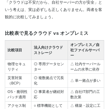
「クラウドは不安だから、自社サーバーの方が安全」と
いう考えは、実は必ずしも正しくありません。両者を客
観的に比較してみましょう。
比較表で見るクラウド vs オンプレミス
オンプレミス／自
法人向けクラウド
比較項目
社ファイルサーバ
ストレージ
ー
物理セキュ
◎ 専用データセン
△ 社内サーバール
リティ
ター
ームの水準に依存
災害対策
◎ 複数拠点で冗長
△ 単一拠点が多い
（BCP）
化
OS・脆弱性
◎ 事業者が継続対
△ 自社IT部門の工
パッチ適用
応
数次第
アクセス制
○ 標準機能として
△ 構築・設定に工