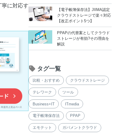
丁寧に対応す
【電子帳簿保存法】JIIMA認定
クラウドストレージで楽々対応
【改正ポイント5つ】
PPAPの代替案としてクラウド
ストレージが有効?その理由を
解説
タグ一覧
比較・おすすめ
クラウドストレージ
テレワーク
ツール
Business+IT
ITmedia
電子帳簿保存法
PPAP
エモテット
ガバメントクラウド