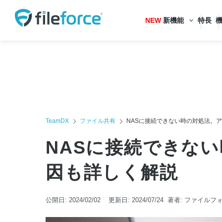
NEW
新機能
特長
TeamDX
ファイル共有
NASに接続できない時の対処法。
NASに接続できな
因も詳しく解説
公開日:
2024/02/02
更新日:
2024/07/24
著者:
ファイルフ