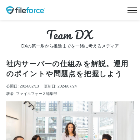
HOME
新機能 サイドストレージ
新機能 Intellisearch™
新機能 SmartFolder™ for
DXの第一歩から推進までを一緒に考えるメディア
電帳法
新機能 TaskFlow™
新機能 ランサムウェア対
社内サーバーの仕組みを解説。運用
策
のポイントや問題点を把握しよう
特長
機能一覧
公開日:
2024/02/13
更新日:
2024/07/24
著者:
ファイルフォース編集部
料金プラン
導入事例
会社概要
ニュース
Teamd DX
お問合せ
無料トライアル
資料請求