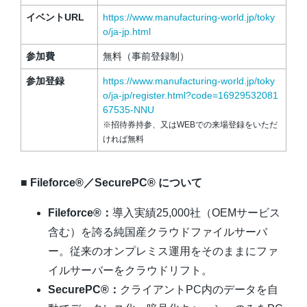
イベントURL
https://www.manufacturing-world.jp/toky
o/ja-jp.html
参加費
無料（事前登録制）
参加登録
https://www.manufacturing-world.jp/toky
o/ja-jp/register.html?code=16929532081
67535-NNU
※招待券持参、又はWEBでの来場登録をいただ
ければ無料
■ Fileforce®／SecurePC® について
Fileforce®：
導入実績25,000社（OEMサービス
含む）を誇る純国産クラウドファイルサーバ
ー。従来のオンプレミス運用をそのままにファ
イルサーバーをクラウドリフト。
SecurePC®：
クライアントPC内のデータを自