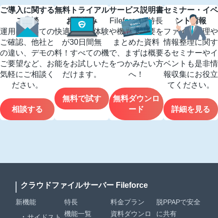
ご導入に関する
無料トライアル
サービス説明書
セミナー・イベ
ご相談
お申込み
Fileforceの特長
ント情報
運用についての
快適な操作体験
や機能の概要を
ファイル管理や
ご確認、他社と
が30日間無
まとめた資料
情報整理に関す
の違い、デモの
料！すべての機
で、まずは概要
るセミナーやイ
ご要望など、お
能をお試しいた
をつかみたい方
ベントも是非情
気軽にご相談く
だけます。
へ！
報収集にお役立
ださい。
てください。
無料で試す
無料ダウンロ
相談する
ード
詳細を見る
クラウドファイルサーバー Fileforce
新機能
特長
料金プラン
脱PPAPで安全
機能一覧
資料ダウンロ
に共有
サイドスト