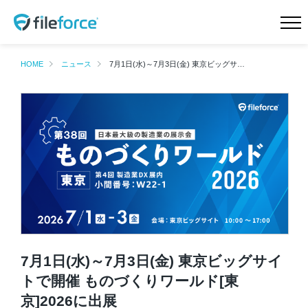
HOME
新機能 サイドストレージ
HOME
ニュース
7月1日(水)～7月3日(金) 東京ビッグサイトで開催 ものづくりワールド[東京]2026に出展
新機能 Intellisearch™
新機能 SmartFolder™ for
電帳法
新機能 TaskFlow™
新機能 ランサムウェア対
策
特長
機能一覧
料金プラン
導入事例
会社概要
ニュース
7月1日(水)～7月3日(金) 東京ビッグサイ
Teamd DX
お問合せ
トで開催 ものづくりワールド[東
京]2026に出展
無料トライアル
資料請求