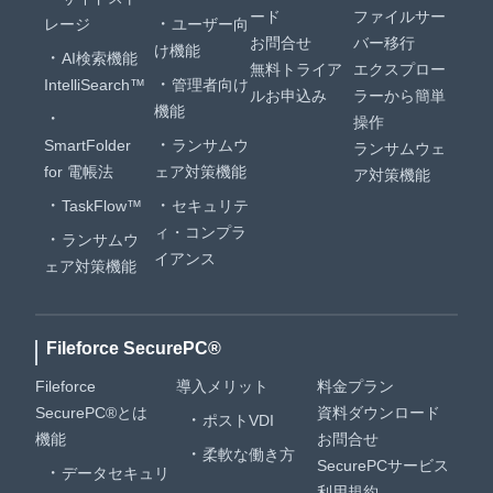
ード
ファイルサー
レージ
ユーザー向
お問合せ
バー移行
け機能
AI検索機能
無料トライア
エクスプロー
IntelliSearch™
管理者向け
ルお申込み
ラーから簡単
機能
操作
SmartFolder
ランサムウ
ランサムウェ
for 電帳法
ェア対策機能
ア対策機能
TaskFlow™
セキュリテ
ィ・コンプラ
ランサムウ
イアンス
ェア対策機能
Fileforce SecurePC®
Fileforce
導入メリット
料金プラン
SecurePC®とは
資料ダウンロード
ポストVDI
機能
お問合せ
柔軟な働き方
SecurePCサービス
データセキュリ
利用規約