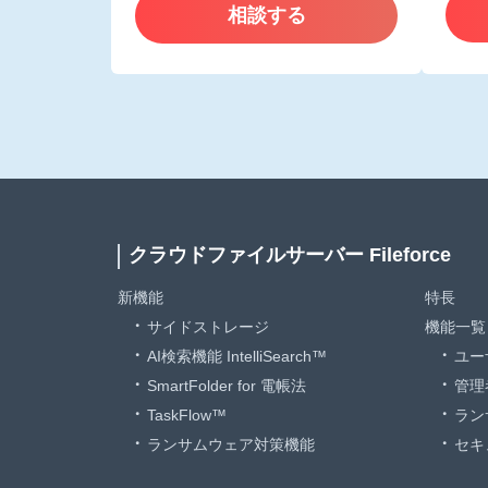
相談する
クラウドファイルサーバー Fileforce
新機能
特長
サイドストレージ
機能一覧
AI検索機能 IntelliSearch™
ユー
SmartFolder for 電帳法
管理
TaskFlow™
ラン
ランサムウェア対策機能
セキ