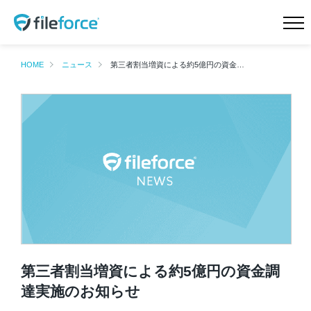
HOME
新機能 サイドストレージ
HOME
ニュース
第三者割当増資による約5億円の資金調達実施のお知らせ
新機能 Intellisearch™
新機能 SmartFolder™ for
電帳法
新機能 TaskFlow™
新機能 ランサムウェア対
策
特長
機能一覧
料金プラン
導入事例
会社概要
ニュース
第三者割当増資による約5億円の資金調
Teamd DX
お問合せ
達実施のお知らせ
無料トライアル
資料請求