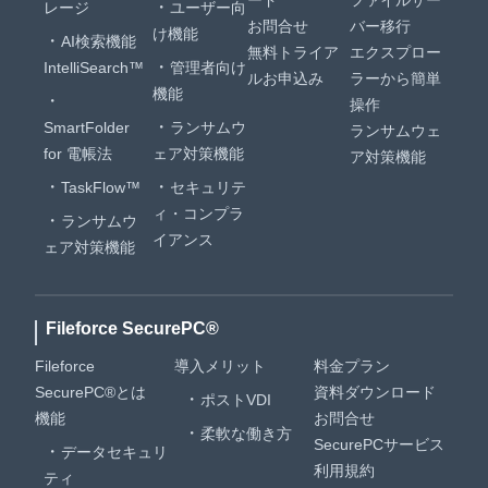
ード
ファイルサー
レージ
ユーザー向
お問合せ
バー移行
け機能
AI検索機能
無料トライア
エクスプロー
IntelliSearch™
管理者向け
ルお申込み
ラーから簡単
機能
操作
SmartFolder
ランサムウ
ランサムウェ
for 電帳法
ェア対策機能
ア対策機能
TaskFlow™
セキュリテ
ィ・コンプラ
ランサムウ
イアンス
ェア対策機能
Fileforce SecurePC®
Fileforce
導入メリット
料金プラン
SecurePC®とは
資料ダウンロード
ポストVDI
機能
お問合せ
柔軟な働き方
SecurePCサービス
データセキュリ
利用規約
ティ