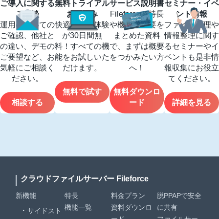
ご導入に関する
無料トライアル
サービス説明書
セミナー・イベ
ご相談
お申込み
Fileforceの特長
ント情報
運用についての
快適な操作体験
や機能の概要を
ファイル管理や
ご確認、他社と
が30日間無
まとめた資料
情報整理に関す
の違い、デモの
料！すべての機
で、まずは概要
るセミナーやイ
ご要望など、お
能をお試しいた
をつかみたい方
ベントも是非情
気軽にご相談く
だけます。
へ！
報収集にお役立
ださい。
てください。
無料で試す
無料ダウンロ
相談する
ード
詳細を見る
クラウドファイルサーバー Fileforce
新機能
特長
料金プラン
脱PPAPで安全
機能一覧
資料ダウンロ
に共有
サイドスト