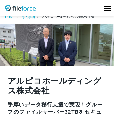
アルピコホールディングス株式会社 様
HOME
導入事例
HOME
新機能 サイドストレージ
新機能 Intellisearch™
新機能 SmartFolder™ for
電帳法
新機能 TaskFlow™
新機能 ランサムウェア対
策
特長
機能一覧
料金プラン
導入事例
アルピコホールディング
ス株式会社
会社概要
ニュース
Teamd DX
お問合せ
手厚いデータ移行支援で実現！グルー
プのファイルサーバー32TBをセキュ
無料トライアル
資料請求